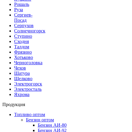
Рошаль
Руза
Сергиев-
Посад
Серпухов
Солнечногорск
Ступино
Сходня
Талдом
Фрязино
Хотьково
Черноголовка
Чехов
Шатура
Щелково
Электрогорск
Электросталь
Яхрома
Продукция
Топливо оптом
Бензин оптом
Бензин АИ-80
Бензин АИ-92