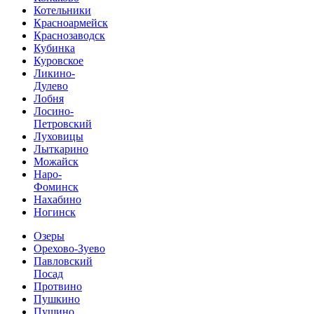
Котельники
Красноармейск
Краснозаводск
Кубинка
Куровское
Ликино-
Дулево
Лобня
Лосино-
Петровский
Луховицы
Лыткарино
Можайск
Наро-
Фоминск
Нахабино
Ногинск
Озеры
Орехово-Зуево
Павловский
Посад
Протвино
Пушкино
Пущино