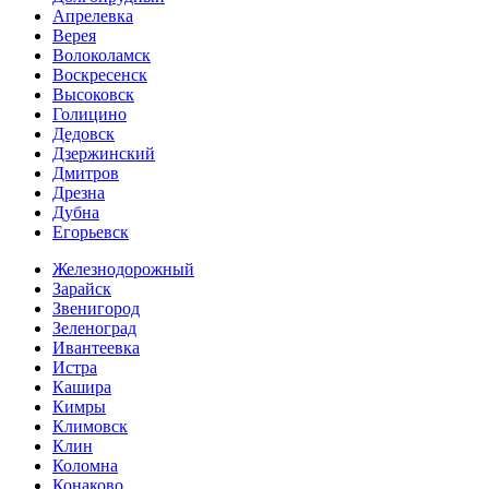
Апрелевка
Верея
Волоколамск
Воскресенск
Высоковск
Голицино
Дедовск
Дзержинский
Дмитров
Дрезна
Дубна
Егорьевск
Железнодорожный
Зарайск
Звенигород
Зеленоград
Ивантеевка
Истра
Кашира
Кимры
Климовск
Клин
Коломна
Конаково