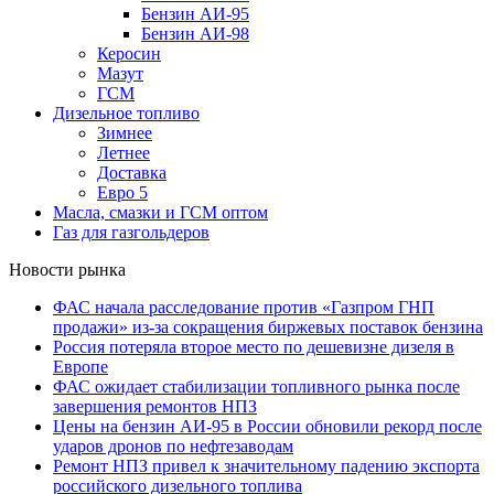
Бензин АИ-95
Бензин АИ-98
Керосин
Мазут
ГСМ
Дизельное топливо
Зимнее
Летнее
Доставка
Евро 5
Масла, смазки и ГСМ оптом
Газ для газгольдеров
Новости рынка
ФАС начала расследование против «Газпром ГНП
продажи» из-за сокращения биржевых поставок бензина
Россия потеряла второе место по дешевизне дизеля в
Европе
ФАС ожидает стабилизации топливного рынка после
завершения ремонтов НПЗ
Цены на бензин АИ-95 в России обновили рекорд после
ударов дронов по нефтезаводам
Ремонт НПЗ привел к значительному падению экспорта
российского дизельного топлива