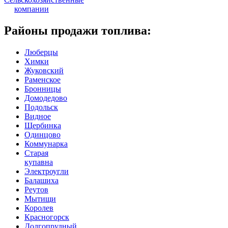
компании
Районы продажи топлива:
Люберцы
Химки
Жуковский
Раменское
Бронницы
Домодедово
Подольск
Видное
Щербинка
Одинцово
Коммунарка
Старая
купавна
Электроугли
Балашиха
Реутов
Мытищи
Королев
Красногорск
Долгопрудный