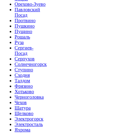
Орехово-Зуево
Павловский
Посад
Протвино
Пушкино
Пущино
Рошаль
Руза
Сергиев-
Посад
Серпухов
Солнечногорск
Ступино
Сходня
Талдом
Фрязино
Хотьково
Черноголовка
Чехов
Шатура
Щелково
Электрогорск
Электросталь
Яхрома