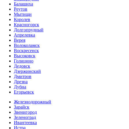
Балашиха
Реутов
Мытищи
Королев
Красногорск
Долгопрудный
Апрелевка
Верея
Волоколамск
Воскресенск
Высоковск
Голицино
Дедовск
Дзержинский
Дмитров
Дрезна
Дубна
Егорьевск
Железнодорожный
Зарайск
Звенигород
Зеленоград
Ивантеевка
Истра