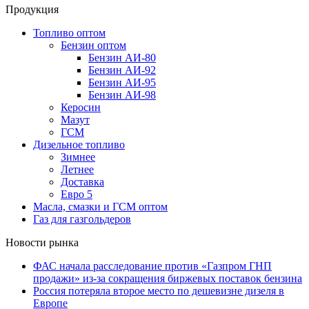
Продукция
Топливо оптом
Бензин оптом
Бензин АИ-80
Бензин АИ-92
Бензин АИ-95
Бензин АИ-98
Керосин
Мазут
ГСМ
Дизельное топливо
Зимнее
Летнее
Доставка
Евро 5
Масла, смазки и ГСМ оптом
Газ для газгольдеров
Новости рынка
ФАС начала расследование против «Газпром ГНП
продажи» из-за сокращения биржевых поставок бензина
Россия потеряла второе место по дешевизне дизеля в
Европе