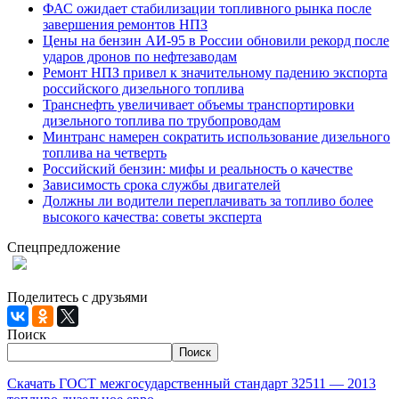
ФАС ожидает стабилизации топливного рынка после
завершения ремонтов НПЗ
Цены на бензин АИ-95 в России обновили рекорд после
ударов дронов по нефтезаводам
Ремонт НПЗ привел к значительному падению экспорта
российского дизельного топлива
Транснефть увеличивает объемы транспортировки
дизельного топлива по трубопроводам
Минтранс намерен сократить использование дизельного
топлива на четверть
Российский бензин: мифы и реальность о качестве
Зависимость срока службы двигателей
Должны ли водители переплачивать за топливо более
высокого качества: советы эксперта
Спецпредложение
При заказе 1000 литров дизельного топлива доставка по
Москве и МО - БЕСПЛАТНО!
Поделитесь с друзьями
Поиск
Поиск
Скачать ГОСТ межгосударственный стандарт 32511 — 2013