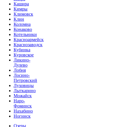
Кашира
Кимры
Климовск
Клин
Коломна
Конаково
Котельники
Красноармейск
Краснозаводск
Кубинка
Куровское
Ликино-
Дулево
Лобня
Лосино-
Петровский
Луховицы
Лыткарино
Можайск
Наро-
Фоминск
Нахабино
Ногинск
Озеры