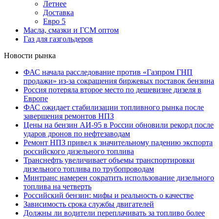
Летнее
Доставка
Евро 5
Масла, смазки и ГСМ оптом
Газ для газгольдеров
Новости рынка
ФАС начала расследование против «Газпром ГНП
продажи» из-за сокращения биржевых поставок бензина
Россия потеряла второе место по дешевизне дизеля в
Европе
ФАС ожидает стабилизации топливного рынка после
завершения ремонтов НПЗ
Цены на бензин АИ-95 в России обновили рекорд после
ударов дронов по нефтезаводам
Ремонт НПЗ привел к значительному падению экспорта
российского дизельного топлива
Транснефть увеличивает объемы транспортировки
дизельного топлива по трубопроводам
Минтранс намерен сократить использование дизельного
топлива на четверть
Российский бензин: мифы и реальность о качестве
Зависимость срока службы двигателей
Должны ли водители переплачивать за топливо более