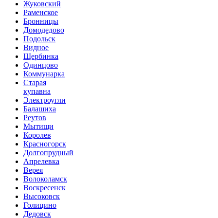
Жуковский
Раменское
Бронницы
Домодедово
Подольск
Видное
Щербинка
Одинцово
Коммунарка
Старая
купавна
Электроугли
Балашиха
Реутов
Мытищи
Королев
Красногорск
Долгопрудный
Апрелевка
Верея
Волоколамск
Воскресенск
Высоковск
Голицино
Дедовск