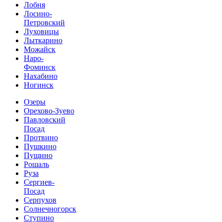
Лобня
Лосино-
Петровский
Луховицы
Лыткарино
Можайск
Наро-
Фоминск
Нахабино
Ногинск
Озеры
Орехово-Зуево
Павловский
Посад
Протвино
Пушкино
Пущино
Рошаль
Руза
Сергиев-
Посад
Серпухов
Солнечногорск
Ступино