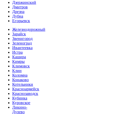
Дзержинский
Дмитров
Дрезна
Дубна
Егорьевск
Железнодорожный
Зарайск
Звенигород
Зеленоград
Ивантеевка
Истра
Кашира
Кимры
Климовск
Клин
Коломна
Конаково
Котельники
Красноармейск
Краснозаводск
Кубинка
Куровское
Ликино-
Дулево