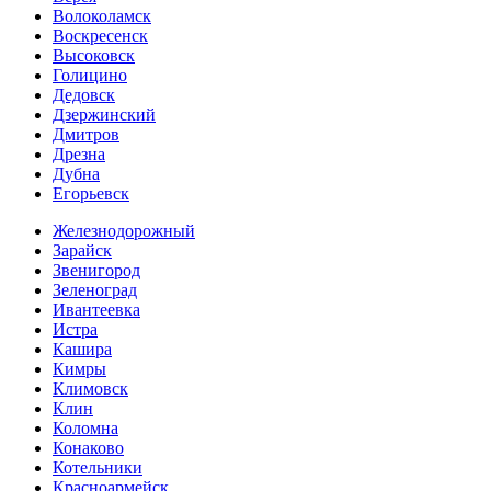
Волоколамск
Воскресенск
Высоковск
Голицино
Дедовск
Дзержинский
Дмитров
Дрезна
Дубна
Егорьевск
Железнодорожный
Зарайск
Звенигород
Зеленоград
Ивантеевка
Истра
Кашира
Кимры
Климовск
Клин
Коломна
Конаково
Котельники
Красноармейск