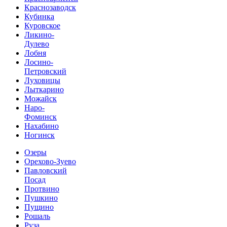
Краснозаводск
Кубинка
Куровское
Ликино-
Дулево
Лобня
Лосино-
Петровский
Луховицы
Лыткарино
Можайск
Наро-
Фоминск
Нахабино
Ногинск
Озеры
Орехово-Зуево
Павловский
Посад
Протвино
Пушкино
Пущино
Рошаль
Руза