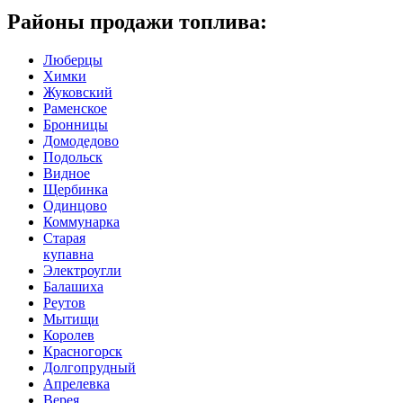
Районы продажи топлива:
Люберцы
Химки
Жуковский
Раменское
Бронницы
Домодедово
Подольск
Видное
Щербинка
Одинцово
Коммунарка
Старая
купавна
Электроугли
Балашиха
Реутов
Мытищи
Королев
Красногорск
Долгопрудный
Апрелевка
Верея