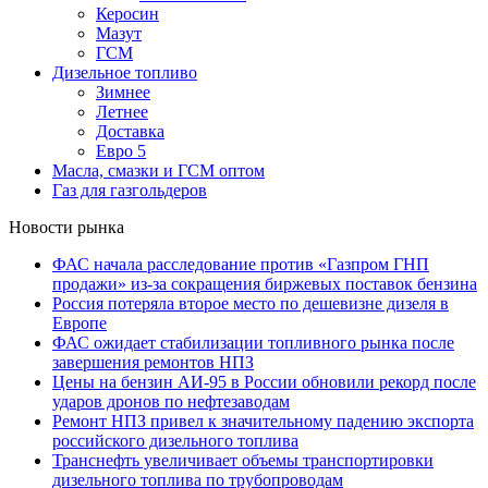
Керосин
Мазут
ГСМ
Дизельное топливо
Зимнее
Летнее
Доставка
Евро 5
Масла, смазки и ГСМ оптом
Газ для газгольдеров
Новости рынка
ФАС начала расследование против «Газпром ГНП
продажи» из-за сокращения биржевых поставок бензина
Россия потеряла второе место по дешевизне дизеля в
Европе
ФАС ожидает стабилизации топливного рынка после
завершения ремонтов НПЗ
Цены на бензин АИ-95 в России обновили рекорд после
ударов дронов по нефтезаводам
Ремонт НПЗ привел к значительному падению экспорта
российского дизельного топлива
Транснефть увеличивает объемы транспортировки
дизельного топлива по трубопроводам