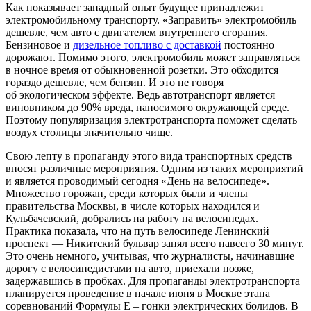
Как показывает западный опыт будущее принадлежит
электромобильному транспорту. «Заправить» электромобиль
дешевле, чем авто с двигателем внутреннего сгорания.
Бензиновое и
дизельное топливо с доставкой
постоянно
дорожают. Помимо этого, электромобиль может заправляться
в ночное время от обыкновенной розетки. Это обходится
гораздо дешевле, чем бензин. И это не говоря
об экологическом эффекте. Ведь автотранспорт является
виновником до 90% вреда, наносимого окружающей среде.
Поэтому популяризация электротранспорта поможет сделать
воздух столицы значительно чище.
Свою лепту в пропаганду этого вида транспортных средств
вносят различные мероприятия. Одним из таких мероприятий
и является проводимый сегодня «День на велосипеде».
Множество горожан, среди которых были и члены
правительства Москвы, в числе которых находился и
Кульбачевский, добрались на работу на велосипедах.
Практика показала, что на путь велосипеде Ленинский
проспект — Никитский бульвар занял всего навсего 30 минут.
Это очень немного, учитывая, что журналисты, начинавшие
дорогу с велосипедистами на авто, приехали позже,
задержавшись в пробках. Для пропаганды электротранспорта
планируется проведение в начале июня в Москве этапа
соревнований Формулы Е – гонки электрических болидов. В