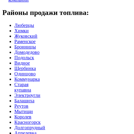
Районы продажи топлива:
Люберцы
Химки
Жуковский
Раменское
Бронницы
Домодедово
Подольск
Видное
Щербинка
Одинцово
Коммунарка
Старая
купавна
Электроугли
Балашиха
Реутов
Мытищи
Королев
Красногорск
Долгопрудный
Апрелевка