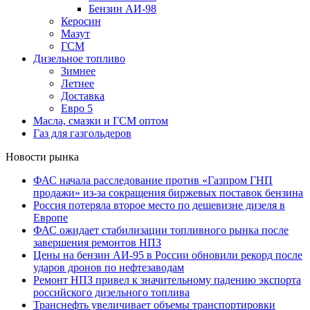
Бензин АИ-98
Керосин
Мазут
ГСМ
Дизельное топливо
Зимнее
Летнее
Доставка
Евро 5
Масла, смазки и ГСМ оптом
Газ для газгольдеров
Новости рынка
ФАС начала расследование против «Газпром ГНП
продажи» из-за сокращения биржевых поставок бензина
Россия потеряла второе место по дешевизне дизеля в
Европе
ФАС ожидает стабилизации топливного рынка после
завершения ремонтов НПЗ
Цены на бензин АИ-95 в России обновили рекорд после
ударов дронов по нефтезаводам
Ремонт НПЗ привел к значительному падению экспорта
российского дизельного топлива
Транснефть увеличивает объемы транспортировки