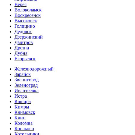
Верея
Волоколамск
Воскресенск
Высоковск
Голицино
Дедовск
Дзержинский
Дмитров
Дрезна
Дубна
Егорьевск
Железнодорожный
Зарайск
Звенигород
Зеленоград
Ивантеевка
Истра
Кашира
Кимры
Климовск
Клин
Коломна
Конаково
Котельники