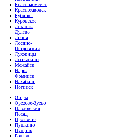
Красноармейск
Краснозаводск
Кубинка
Куровское
Ликино-
Дулево
Лобня
Лосино-
Петровский
Луховицы
Лыткарино
Можайск
Наро-
Фоминск
Нахабино
Ногинск
Озеры
Орехово-Зуево
Павловский
Посад
Протвино
Пушкино
Пущино
Рошаль