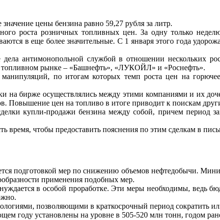
начение цены бензина равно 59,27 рубля за литр.
ного роста розничных топливных цен. За одну только неделю 
аются в еще более значительные. С 1 января этого года удорож
ие дела антимонопольной службой в отношении нескольких рос
на топливном рынке – «Башнефть», «ЛУКОЙЛ» и «Роснефть».
 манипуляций, по итогам которых темп роста цен на горюч
ки на бирже осуществлялись между этими компаниями и их доче
в. Повышение цен на топливо в итоге приводит к поискам друг
делки купли-продажи бензина между собой, причем период зак
сть время, чтобы предоставить пояснения по этим сделкам в пис
ается подготовкой мер по снижению объемов нефтедобычи. Мини
сообразности применения подобных мер.
нуждается в особой проработке. Эти меры необходимы, ведь бю
ожно.
логиями, позволяющими в краткосрочный период сократить или
ем году установлены на уровне в 505-520 млн тонн, годом ране