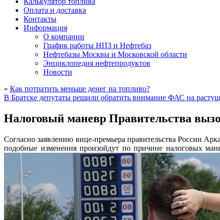
Калькулятор топлива
Оплата и доставка
Контакты
Информация
О компании
График работы НПЗ и Нефтебаз
Нефтебазы Москвы и Московской области
Энциклопедия нефтепродуктов
Новости
«
Как потратить меньше денег на топливо?
В Братске депутаты решили обратить внимание ФАС на растущ
Налоговый маневр Правительства вызов
Согласно заявлению вице-премьера правительства России Арк
подобные изменения произойдут по причине налоговых мани