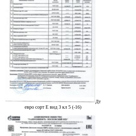
Дт
евро сорт Е вид 3 кл 5 (-16)