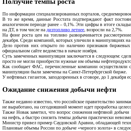
Ползучие темпы роста
По информации специализированных порталов, среднемировое з
В то же время, данные Росстата подтверждают факт постоян
аналогичном периоде ранее – 0,1%. Эти цифры в итоге складыв
на ДТ, в том числе на
дизтопливо летнее
, возросли на 2,7%.
На фоне роста цен на топливо разворачивается рассмотрен
декабря. Среди компаний, которых уличили в манипуляциях 
Дело против них открыто по наличию признаков биржевых
официальном сайте ведомства в начале ноября.
Суть замеченных манипуляция заключается в следующем: сдел
просто не могли приобрести нужные им объемы нефтепродукто
Как сообщает ФАС, перечисленные компании осуществляли с
манипуляции были замечены на Санкт-Петербургской бирже.
У нефтяных гигантов, заподозренных в сговоре, до 1 декабря е
Ожидание снижения добычи нефти
Также недавно известно, что российское правительство заним
не выработано, на сегодняшний момент идет проработка целе
Также Новак заметил, что вопрос снижения нефтяной добычи 
на нефть, а быстро снизить темпы добычи практически невозм
Министр привел пример Саудовской Аравии, обладающей техно
Плановые объемы России по добыче «черного золота» в следующ