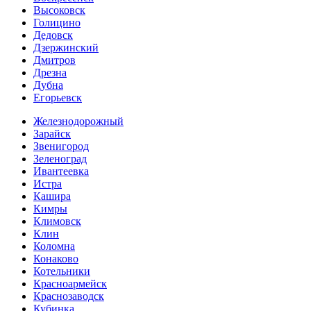
Высоковск
Голицино
Дедовск
Дзержинский
Дмитров
Дрезна
Дубна
Егорьевск
Железнодорожный
Зарайск
Звенигород
Зеленоград
Ивантеевка
Истра
Кашира
Кимры
Климовск
Клин
Коломна
Конаково
Котельники
Красноармейск
Краснозаводск
Кубинка