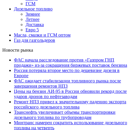
ГСМ
Дизельное топливо
Зимнее
Летнее
Доставка
Евро 5
Масла, смазки и ГСМ оптом
Газ для газгольдеров
Новости рынка
ФАС начала расследование против «Газпром ГНП
продажи» из-за сокращения биржевых поставок бензина
Россия потеряла второе место по дешевизне дизеля в
Европе
ФАС ожидает стабилизации топливного рынка после
завершения ремонтов НПЗ
Цены на бензин АИ-95 в России обновили рекорд после
ударов дронов по нефтезаводам
Ремонт НПЗ привел к значительному падению экспорта
российского дизельного топлива
Транснефть увеличивает объемы транспортировки
дизельного топлива по трубопроводам
Минтранс намерен сократить использование дизельного
топлива на четверть