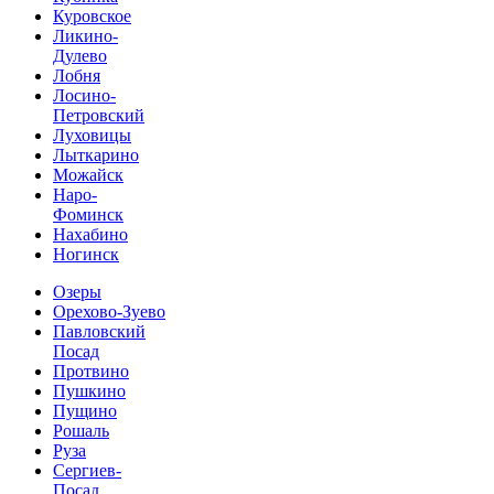
Куровское
Ликино-
Дулево
Лобня
Лосино-
Петровский
Луховицы
Лыткарино
Можайск
Наро-
Фоминск
Нахабино
Ногинск
Озеры
Орехово-Зуево
Павловский
Посад
Протвино
Пушкино
Пущино
Рошаль
Руза
Сергиев-
Посад