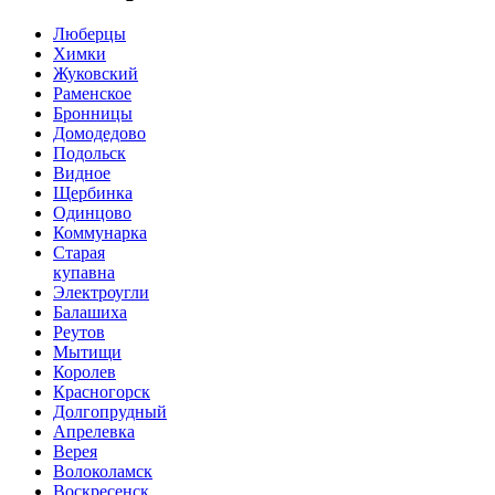
Люберцы
Химки
Жуковский
Раменское
Бронницы
Домодедово
Подольск
Видное
Щербинка
Одинцово
Коммунарка
Старая
купавна
Электроугли
Балашиха
Реутов
Мытищи
Королев
Красногорск
Долгопрудный
Апрелевка
Верея
Волоколамск
Воскресенск