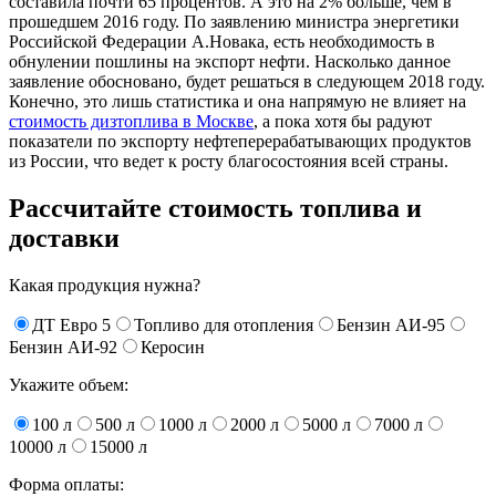
составила почти 65 процентов. А это на 2% больше, чем в
прошедшем 2016 году. По заявлению министра энергетики
Российской Федерации А.Новака, есть необходимость в
обнулении пошлины на экспорт нефти. Насколько данное
заявление обосновано, будет решаться в следующем 2018 году.
Конечно, это лишь статистика и она напрямую не влияет на
стоимость дизтоплива в Москве
, а пока хотя бы радуют
показатели по экспорту нефтеперерабатывающих продуктов
из России, что ведет к росту благосостояния всей страны.
Рассчитайте стоимость топлива и
доставки
Какая продукция нужна?
ДТ Евро 5
Топливо для отопления
Бензин АИ-95
Бензин АИ-92
Керосин
Укажите объем:
100 л
500 л
1000 л
2000 л
5000 л
7000 л
10000 л
15000 л
Форма оплаты: