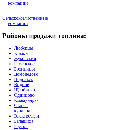
компании
Сельскохозяйственные
компании
Районы продажи топлива:
Люберцы
Химки
Жуковский
Раменское
Бронницы
Домодедово
Подольск
Видное
Щербинка
Одинцово
Коммунарка
Старая
купавна
Электроугли
Балашиха
Реутов