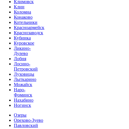
Климовск
Клин
Коломна
Конаково
Котельники
Красноармейск
Краснозаводск
Кубинка
Куровское
Ликино-
Дулево
Лобня
Лосино-
Петровский
Луховицы
Лыткарино
Можайск
Наро-
Фоминск
Нахабино
Ногинск
Озеры
Орехово-Зуево
Павловский