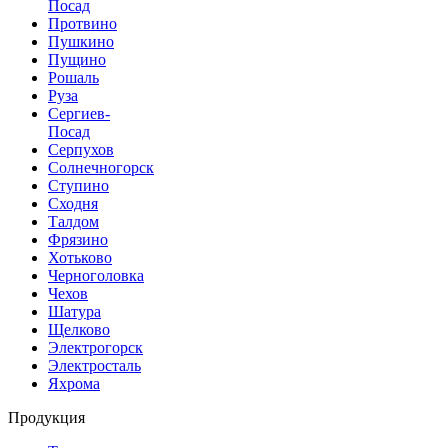
Посад
Протвино
Пушкино
Пущино
Рошаль
Руза
Сергиев-
Посад
Серпухов
Солнечногорск
Ступино
Сходня
Талдом
Фрязино
Хотьково
Черноголовка
Чехов
Шатура
Щелково
Электрогорск
Электросталь
Яхрома
Продукция