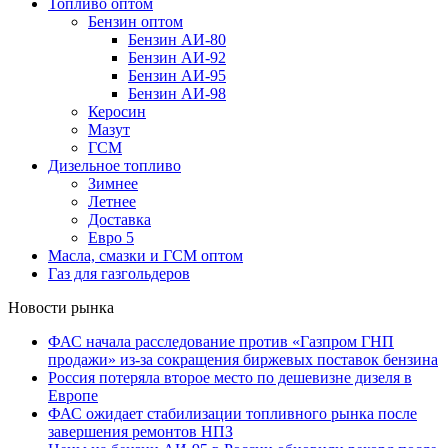
Топливо оптом
Бензин оптом
Бензин АИ-80
Бензин АИ-92
Бензин АИ-95
Бензин АИ-98
Керосин
Мазут
ГСМ
Дизельное топливо
Зимнее
Летнее
Доставка
Евро 5
Масла, смазки и ГСМ оптом
Газ для газгольдеров
Новости рынка
ФАС начала расследование против «Газпром ГНП
продажи» из-за сокращения биржевых поставок бензина
Россия потеряла второе место по дешевизне дизеля в
Европе
ФАС ожидает стабилизации топливного рынка после
завершения ремонтов НПЗ