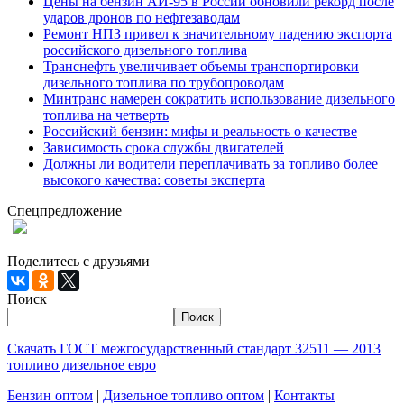
Цены на бензин АИ-95 в России обновили рекорд после
ударов дронов по нефтезаводам
Ремонт НПЗ привел к значительному падению экспорта
российского дизельного топлива
Транснефть увеличивает объемы транспортировки
дизельного топлива по трубопроводам
Минтранс намерен сократить использование дизельного
топлива на четверть
Российский бензин: мифы и реальность о качестве
Зависимость срока службы двигателей
Должны ли водители переплачивать за топливо более
высокого качества: советы эксперта
Спецпредложение
При заказе 1000 литров дизельного топлива доставка по
Москве и МО - БЕСПЛАТНО!
Поделитесь с друзьями
Поиск
Поиск
Скачать ГОСТ межгосударственный стандарт 32511 — 2013
топливо дизельное евро
Бензин оптом
|
Дизельное топливо оптом
|
Контакты