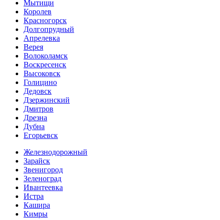
Мытищи
Королев
Красногорск
Долгопрудный
Апрелевка
Верея
Волоколамск
Воскресенск
Высоковск
Голицино
Дедовск
Дзержинский
Дмитров
Дрезна
Дубна
Егорьевск
Железнодорожный
Зарайск
Звенигород
Зеленоград
Ивантеевка
Истра
Кашира
Кимры