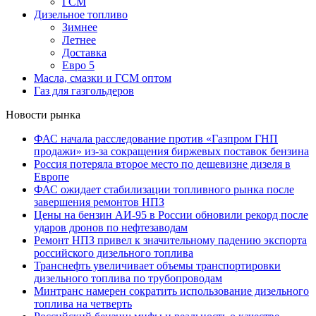
ГСМ
Дизельное топливо
Зимнее
Летнее
Доставка
Евро 5
Масла, смазки и ГСМ оптом
Газ для газгольдеров
Новости рынка
ФАС начала расследование против «Газпром ГНП
продажи» из-за сокращения биржевых поставок бензина
Россия потеряла второе место по дешевизне дизеля в
Европе
ФАС ожидает стабилизации топливного рынка после
завершения ремонтов НПЗ
Цены на бензин АИ-95 в России обновили рекорд после
ударов дронов по нефтезаводам
Ремонт НПЗ привел к значительному падению экспорта
российского дизельного топлива
Транснефть увеличивает объемы транспортировки
дизельного топлива по трубопроводам
Минтранс намерен сократить использование дизельного
топлива на четверть