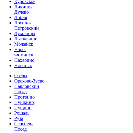
Куровское
Ликино-
Дулево
Лобня
Лосино-
Петровский
Луховицы
Лыткарино
Можайск
Наро-
Фоминск
Нахабино
Ногинск
Озеры
Орехово-Зуево
Павловский
Посад
Протвино
Пушкино
Пущино
Рошаль
Руза
Сергиев-
Посад