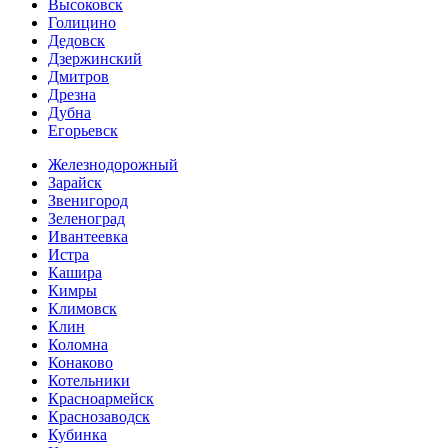
Высоковск
Голицино
Дедовск
Дзержинский
Дмитров
Дрезна
Дубна
Егорьевск
Железнодорожный
Зарайск
Звенигород
Зеленоград
Ивантеевка
Истра
Кашира
Кимры
Климовск
Клин
Коломна
Конаково
Котельники
Красноармейск
Краснозаводск
Кубинка