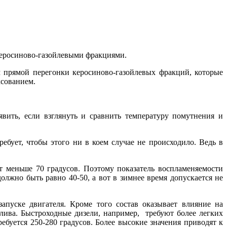
керосиново-газойлевыми фракциями.
 прямой перегонки керосиново-газойлевых фракций, которые
ксованием.
вить, если взглянуть и сравнить температуру помутнения и
ребует, чтобы этого ни в коем случае не происходило. Ведь в
ет меньше 70 градусов. Поэтому показатель воспламеняемости
лжно быть равно 40-50, а вот в зимнее время допускается не
пуске двигателя. Кроме того состав оказывает влияние на
плива. Быстроходные дизели, например, требуют более легких
буется 250-280 градусов. Более высокие значения приводят к