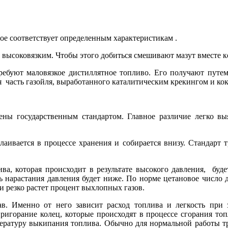
рое соответствует определенным характеристикам .
высоковязким. Чтобы этого добиться смешивают мазут вместе 
ребуют маловязкое дистиллятное топливо. Его получают путем
я часть газойля, выработанного каталитическим крекингом и ко
ы государственным стандартом. Главное различие легко выя
аивается в процессе хранения и собирается внизу. Стандарт т
ива, которая происходит в результате высокого давления, буд
 нарастания давления будет ниже. По норме цетановое число до
и резко растет процент выхлопных газов.
 Именно от него зависит расход топлива и легкость при за
ригорание колец, которые происходят в процессе сгорания то
пературу выкипания топлива. Обычно для нормальной работы тре