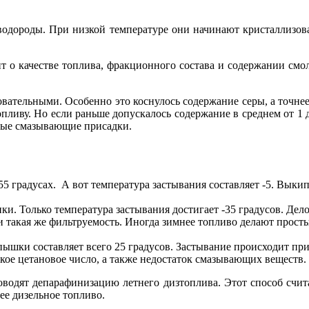
водороды. При низкой температуре они начинают кристаллизова
ит о качестве топлива, фракционного состава и содержании см
овательными. Особенно это коснулось содержание серы, а точне
иву. Но если раньше допускалось содержание в среднем от 1 до
ьные смазывающие присадки.
 градусах. А вот температура застывания составляет -5. Выкип
и. Только температура застывания достигает -35 градусов. Дело
и такая же фильтруемость. Иногда зимнее топливо делают просты
пышки составляет всего 25 градусов. Застывание происходит при 
кое цетановое число, а также недостаток смазывающих веществ.
водят депарафинизацию летнего дизтоплива. Этот способ счит
ее дизельное топливо.