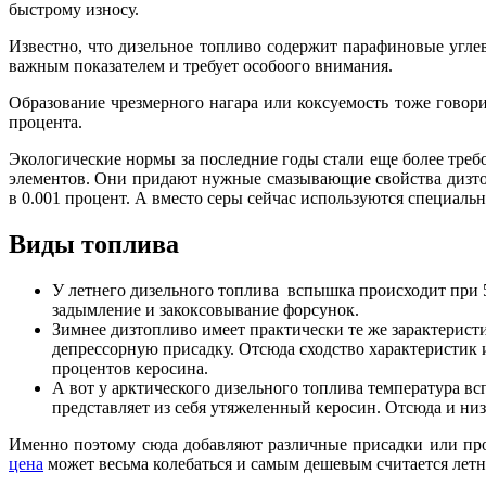
быстрому износу.
Известно, что дизельное топливо содержит парафиновые угле
важным показателем и требует особоого внимания.
Образование чрезмерного нагара или коксуемость тоже говор
процента.
Экологические нормы за последние годы стали еще более треб
элементов. Они придают нужные смазывающие свойства дизтопл
в 0.001 процент. А вместо серы сейчас используются специал
Виды топлива
У летнего дизельного топлива вспышка происходит при 55
задымление и закоксовывание форсунок.
Зимнее дизтопливо имеет практически те же зарактеристик
депрессорную присадку. Отсюда сходство характеристик 
процентов керосина.
А вот у арктического дизельного топлива температура вс
представляет из себя утяжеленный керосин. Отсюда и низ
Именно поэтому сюда добавляют различные присадки или про
цена
может весьма колебаться и самым дешевым считается летн