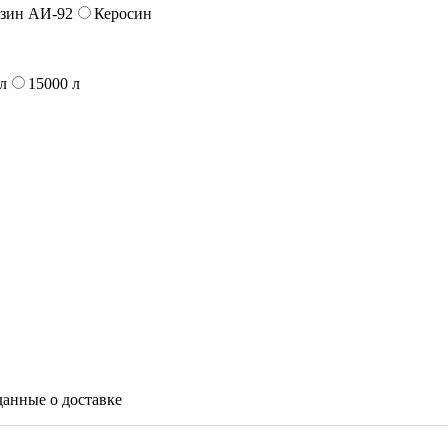
зин АИ-92
Керосин
л
15000 л
данные о доставке