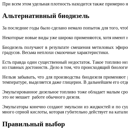
При всем этом удельная плотность находится также примерно на
Альтернативный биодизель
За последние годы было сделано немало попыток для того, что
Некоторые новые виды уже широко применяются, хотя имеют не
Биодизель получают в результате смешения метиловых эфиров
градусов. Весьма неплохи смазочные характеристики.
Есть правда один существенный недостаток. Такое топливо нел
из главных достоинств. Дело в том, что происходящий биологи
Нельзя забывать, что для производства биодизеля применяют
температуре, выделяется даже глицерин. В дальнейшем его от
Эмульгированное дизельное топливо тоже обладает малым срок
это не мешает работе обычного дизеля.
Эмульгаторы конечно создают эмульсии из жидкостей и по сущ
много серной кислоты, которая губительно действует на катал
Правильный выбор