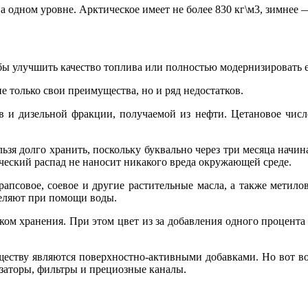
 одном уровне. Арктическое имеет не более 830 кг\м3, зимнее —
бы улучшить качество топлива или полностью модернизировать е
 только свои преимущества, но и ряд недостатков.
 и дизельной фракции, получаемой из нефти. Цетановое число
ьзя долго хранить, поскольку буквально через три месяца начин
ческий распад не наносит никакого вреда окружающей среде.
 рапсовое, соевое и другие растительные масла, а также метил
деляют при помощи воды.
ом хранения. При этом цвет из за добавления одного процента
еству являются поверхностно-активными добавками. Но вот вод
изаторы, фильтры и прециозные каналы.