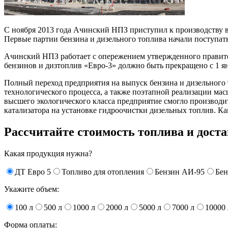
С ноября 2013 года Ачинский НПЗ приступил к производству 
Первые партии бензина и дизельного топлива начали поступат
Ачинский НПЗ работает с опережением утвержденного правител
бензинов и дизтоплив «Евро-3» должно быть прекращено с 1 янв
Полный переход предприятия на выпуск бензина и дизельного 
технологического процесса, а также поэтапной реализации м
высшего экологического класса предприятие смогло производи
катализатора на установке гидроочистки дизельных топлив. Ка
Рассчитайте стоимость топлива и дост
Какая продукция нужна?
ДТ Евро 5
Топливо для отопления
Бензин АИ-95
Бен
Укажите объем:
100 л
500 л
1000 л
2000 л
5000 л
7000 л
10000 
Форма оплаты: