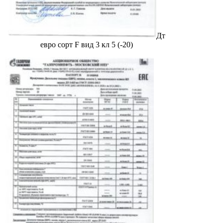
Дт
евро сорт F вид 3 кл 5 (-20)