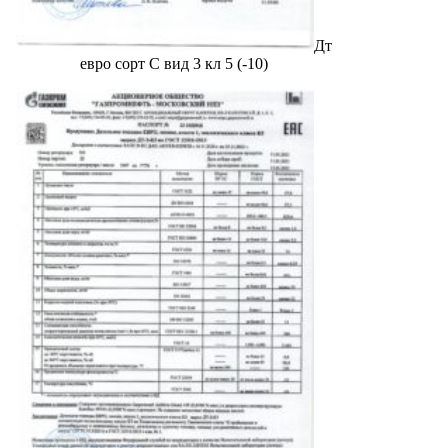
Дт
евро сорт С вид 3 кл 5 (-10)