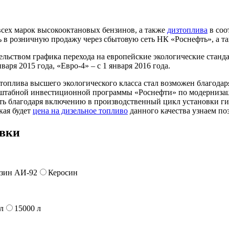
всех марок высокооктановых бензинов, а также
дизтоплива
в соо
ь в розничную продажу через сбытовую сеть НК «Роснефть», а т
ьством графика перехода на европейские экологические станда
аря 2015 года, «Евро-4» – с 1 января 2016 года.
топлива высшего экологического класса стал возможен благода
асштабной инвестиционной программы «Роснефти» по модерниза
ть благодаря включению в производственный цикл установки ги
кая будет
цена на дизельное топливо
данного качества узнаем по
авки
зин АИ-92
Керосин
л
15000 л