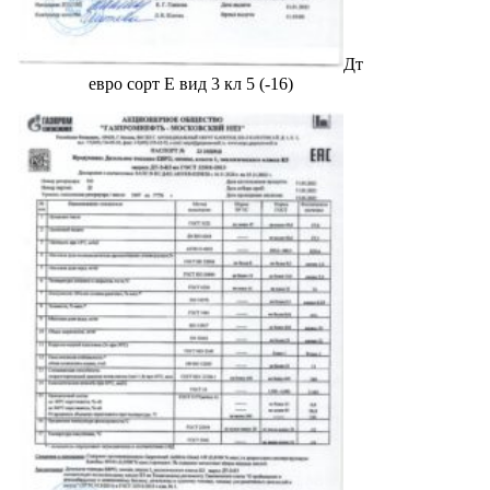
Дт
евро сорт Е вид 3 кл 5 (-16)