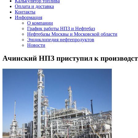
Калькулятор топлива
Оплата и доставка
Контакты
Информация
О компании
График работы НПЗ и Нефтебаз
Нефтебазы Москвы и Московской области
Энциклопедия нефтепродуктов
Новости
Ачинский НПЗ приступил к производств