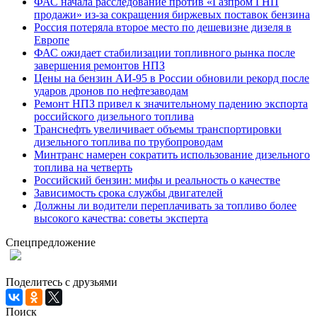
ФАС начала расследование против «Газпром ГНП
продажи» из-за сокращения биржевых поставок бензина
Россия потеряла второе место по дешевизне дизеля в
Европе
ФАС ожидает стабилизации топливного рынка после
завершения ремонтов НПЗ
Цены на бензин АИ-95 в России обновили рекорд после
ударов дронов по нефтезаводам
Ремонт НПЗ привел к значительному падению экспорта
российского дизельного топлива
Транснефть увеличивает объемы транспортировки
дизельного топлива по трубопроводам
Минтранс намерен сократить использование дизельного
топлива на четверть
Российский бензин: мифы и реальность о качестве
Зависимость срока службы двигателей
Должны ли водители переплачивать за топливо более
высокого качества: советы эксперта
Спецпредложение
При заказе 1000 литров дизельного топлива доставка по
Москве и МО - БЕСПЛАТНО!
Поделитесь с друзьями
Поиск