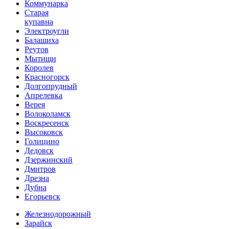
Коммунарка
Старая
купавна
Электроугли
Балашиха
Реутов
Мытищи
Королев
Красногорск
Долгопрудный
Апрелевка
Верея
Волоколамск
Воскресенск
Высоковск
Голицино
Дедовск
Дзержинский
Дмитров
Дрезна
Дубна
Егорьевск
Железнодорожный
Зарайск