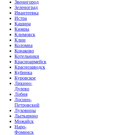
Звенигород
Зеленоград
Ивантеевка
Истра
Кашира
Кимры
Климовск
Клин
Коломна
Конаково
Котельники
Красноармейск
Краснозаводск
Кубинка
Куровское
Ликино-
Дулево
Лобня
Лосино-
Петровский
Луховицы
Лыткарино
Можайск
Наро-
Фоминск