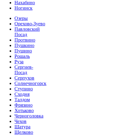
Нахабино
Ногинск
Озеры
Орехово-Зуево
Павловский
Посад
Протвино
Пушкино
Пущино
Рошаль
Руза
Сергиев-
Посад
Серпухов
Солнечногорск
Ступино
Сходня
Талдом
Фрязино
Хотьково
Черноголовка
Чехов
Шатура
Щелково